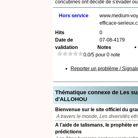
concubines ont décidé de s'évader ou
Hors service
www.medium-voya
efficace-serieux.
Hits
0
Date de
07-08-4179
validation
Notes
0.0/5 pour 0 note
Reporter un problème / Signal
Thématique connexe de Les supe
d'ALLOHOU
Bienvenue sur le site officiel du 
A travers le monde, Les diversités eth
A l’aide de talismans, le prophète 
prédictions