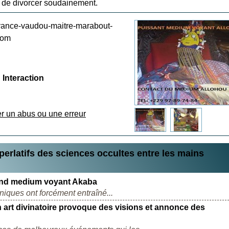
 de divorcer soudainement.
nce-vaudou-maitre-marabout-
com
Interaction
er un abus ou une erreur
rlatifs des sciences occultes entre les mains
grand medium voyant Akaba
niques ont forcément entraîné...
en art divinatoire provoque des visions et annonce des