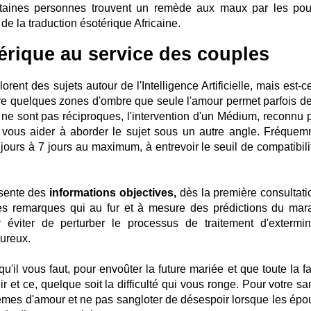
rtaines personnes trouvent un remède aux maux par les pou
e la traduction ésotérique Africaine.
érique au service des couples
orent des sujets autour de l'Intelligence Artificielle, mais est-
e quelques zones d'ombre que seule l'amour permet parfois de 
ne sont pas réciproques, l'intervention d'un Médium, reconnu p
ous aider à aborder le sujet sous un autre angle. Fréquem
jours à 7 jours au maximum, à entrevoir le seuil de compatibili
ésente des
informations objectives,
dès la première consultatio
 ses remarques qui au fur et à mesure des prédictions du mar
éviter de perturber le processus de traitement d'extermin
ureux.
u'il vous faut, pour envoûter la future mariée et que toute la f
et ce, quelque soit la difficulté qui vous ronge. Pour votre san
lèmes d'amour et ne pas sangloter de désespoir lorsque les épo