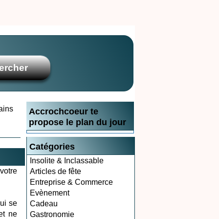
ains
Accrochcoeur te
propose le plan du jour
Catégories
Insolite & Inclassable
votre
Articles de fête
Entreprise & Commerce
Evènement
ui se
Cadeau
et ne
Gastronomie