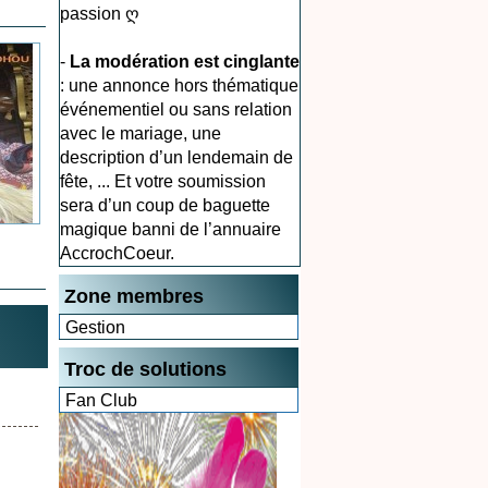
passion ღ
-
La modération est cinglante
: une annonce hors thématique
événementiel ou sans relation
avec le mariage, une
description d’un lendemain de
fête, ... Et votre soumission
sera d’un coup de baguette
magique banni de l’annuaire
AccrochCoeur.
Zone membres
Gestion
Troc de solutions
Fan Club