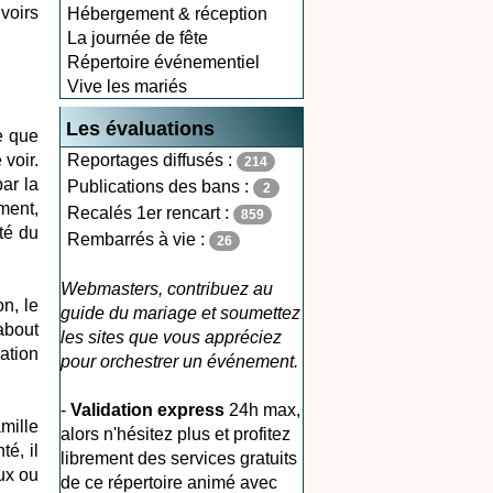
voirs
Hébergement & réception
La journée de fête
Répertoire événementiel
Vive les mariés
Les évaluations
ce que
voir.
Reportages diffusés :
214
ar la
Publications des bans :
2
ment,
Recalés 1er rencart :
859
té du
Rembarrés à vie :
26
Webmasters, contribuez au
n, le
guide du mariage et soumettez
about
les sites que vous appréciez
ation
pour orchestrer un événement.
-
Validation express
24h max,
amille
alors n'hésitez plus et profitez
té, il
librement des services gratuits
ux ou
de ce répertoire animé avec