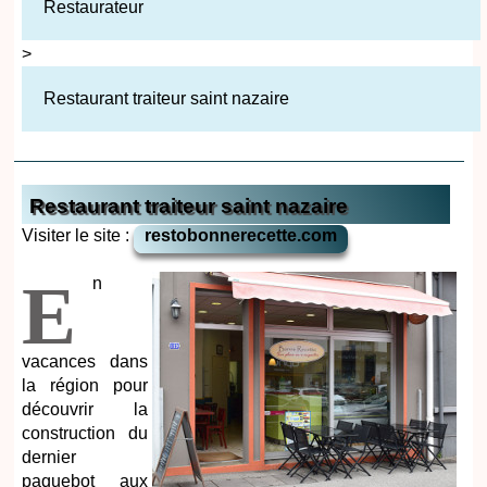
Restaurateur
>
Restaurant traiteur saint nazaire
Restaurant traiteur saint nazaire
Visiter le site :
restobonnerecette.com
E
n
vacances dans
la région pour
découvrir la
construction du
dernier
paquebot aux