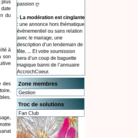
 plus
passion ღ
 date
in du
-
La modération est cinglante
: une annonce hors thématique
événementiel ou sans relation
avec le mariage, une
description d’un lendemain de
llé à
fête, ... Et votre soumission
à son
sera d’un coup de baguette
itive
magique banni de l’annuaire
AccrochCoeur.
Zone membres
e des
oire.
Gestion
bles.
Troc de solutions
Fan Club
sage,
notre
isanat