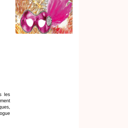
s les
mment
ques,
logue