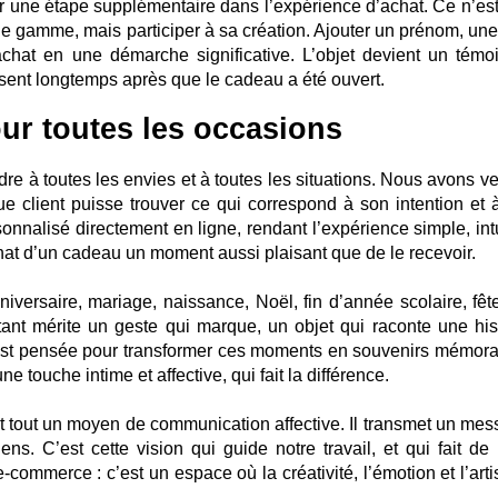
r une étape supplémentaire dans l’expérience d’achat. Ce n’est
e gamme, mais participer à sa création. Ajouter un prénom, une
chat en une démarche significative. L’objet devient un témo
sent longtemps après que le cadeau a été ouvert.
r toutes les occasions
e à toutes les envies et à toutes les situations. Nous avons vei
que client puisse trouver ce qui correspond à son intention et 
onnalisé directement en ligne, rendant l’expérience simple, intu
achat d’un cadeau un moment aussi plaisant que de le recevoir.
versaire, mariage, naissance, Noël, fin d’année scolaire, fêt
t mérite un geste qui marque, un objet qui raconte une hist
st pensée pour transformer ces moments en souvenirs mémora
e touche intime et affective, qui fait la différence.
 tout un moyen de communication affective. Il transmet un mes
ns. C’est cette vision qui guide notre travail, et qui fait de 
-commerce : c’est un espace où la créativité, l’émotion et l’art