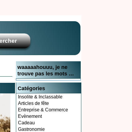
waaaaahouuu, je ne
trouve pas les mots …
Catégories
Insolite & Inclassable
Articles de fête
Entreprise & Commerce
Evènement
Cadeau
Gastronomie