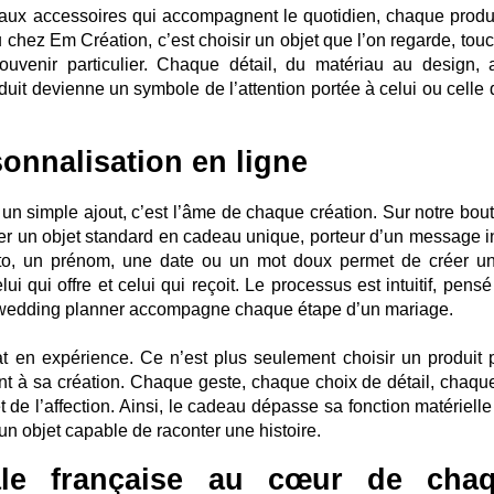
r aux accessoires qui accompagnent le quotidien, chaque produi
 chez Em Création, c’est choisir un objet que l’on regarde, touc
souvenir particulier. Chaque détail, du matériau au design, 
uit devienne un symbole de l’attention portée à celui ou celle q
onnalisation en ligne
 un simple ajout, c’est l’âme de chaque création. Sur notre bout
mer un objet standard en cadeau unique, porteur d’un message i
oto, un prénom, une date ou un mot doux permet de créer un
ui qui offre et celui qui reçoit. Le processus est intuitif, pens
n wedding planner accompagne chaque étape d’un mariage.
at en expérience. Ce n’est plus seulement choisir un produit 
t à sa création. Chaque geste, chaque choix de détail, chaqu
et de l’affection. Ainsi, le cadeau dépasse sa fonction matériell
 un objet capable de raconter une histoire.
nale française au cœur de cha