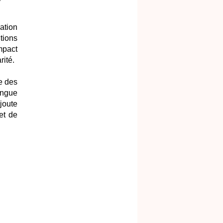
ation
tions
mpact
ité.
e des
tingue
joute
et de