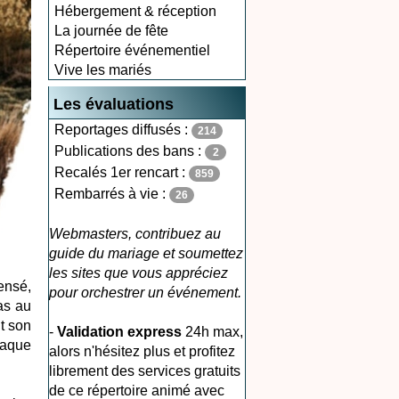
Hébergement & réception
La journée de fête
Répertoire événementiel
Vive les mariés
Les évaluations
Reportages diffusés :
214
Publications des bans :
2
Recalés 1er rencart :
859
Rembarrés à vie :
26
Webmasters, contribuez au
guide du mariage et soumettez
les sites que vous appréciez
ensé,
pour orchestrer un événement.
as au
it son
-
Validation express
24h max,
chaque
alors n'hésitez plus et profitez
librement des services gratuits
de ce répertoire animé avec