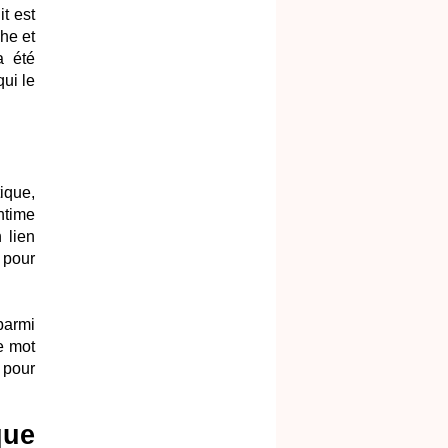
t est
he et
a été
ui le
ique,
ntime
 lien
é pour
parmi
e mot
e pour
que