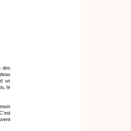
s des
adeau
nd un
s, le
émoin
C’est
uvent