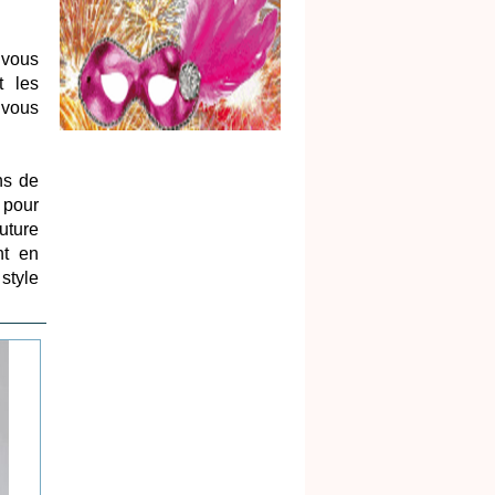
 vous
t les
 vous
ns de
t pour
uture
nt en
style