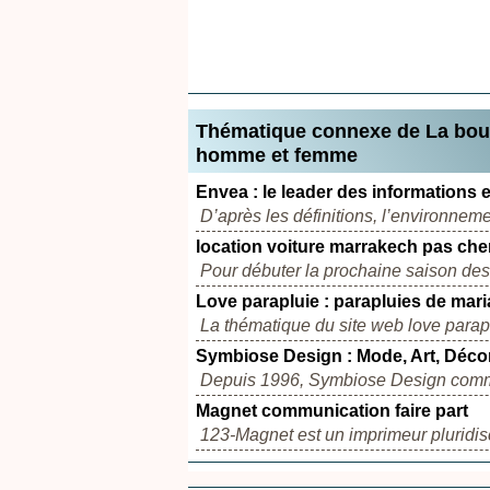
Thématique connexe de La bouti
homme et femme
Envea : le leader des informations e
D’après les définitions, l’environneme
location voiture marrakech pas che
Pour débuter la prochaine saison de
Love parapluie : parapluies de mar
La thématique du site web love paraplu
Symbiose Design : Mode, Art, Déco
Depuis 1996, Symbiose Design commer
Magnet communication faire part
123-Magnet est un imprimeur pluridisc