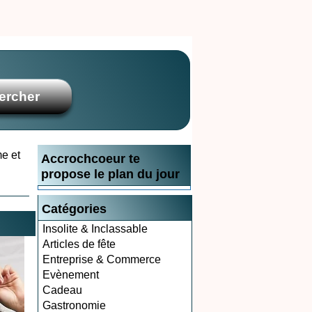
me et
Accrochcoeur te
propose le plan du jour
Catégories
Insolite & Inclassable
Articles de fête
Entreprise & Commerce
Evènement
Cadeau
Gastronomie