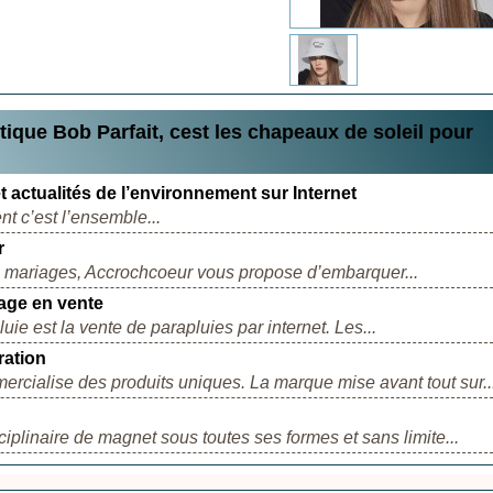
que Bob Parfait, cest les chapeaux de soleil pour
t actualités de l’environnement sur Internet
nt c’est l’ensemble...
r
s mariages, Accrochcoeur vous propose d’embarquer...
iage en vente
ie est la vente de parapluies par internet. Les...
ration
cialise des produits uniques. La marque mise avant tout sur..
iplinaire de magnet sous toutes ses formes et sans limite...