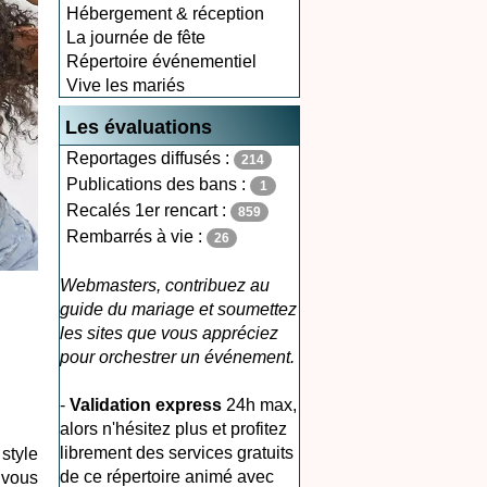
Hébergement & réception
La journée de fête
Répertoire événementiel
Vive les mariés
Les évaluations
Reportages diffusés :
214
Publications des bans :
1
Recalés 1er rencart :
859
Rembarrés à vie :
26
Webmasters, contribuez au
guide du mariage et soumettez
les sites que vous appréciez
pour orchestrer un événement.
-
Validation express
24h max,
alors n'hésitez plus et profitez
librement des services gratuits
style
de ce répertoire animé avec
 vous