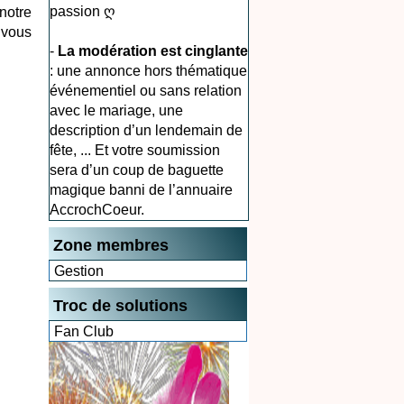
passion ღ
notre
 vous
-
La modération est cinglante
: une annonce hors thématique
événementiel ou sans relation
avec le mariage, une
description d’un lendemain de
fête, ... Et votre soumission
sera d’un coup de baguette
magique banni de l’annuaire
AccrochCoeur.
Zone membres
Gestion
Troc de solutions
Fan Club